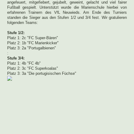
angefeuert, mitgefiebert, gejubelt, geweint, gelacht und viel fairer
Fußball gespielt. Unterstützt wurde die Marienschule hierbei von
erfahrenen Trainern des VfL Neuwieds. Am Ende des Turniers
standen die Sieger aus den Stufen 1/2 und 3/4 fest. Wir gratulieren
folgenden Teams:
Stufe 1/2:
Platz 1: 2c "FC Super-Bären"
Platz 2: 1b "FC Marienkicker"
Platz 3: 2a "Portugalbienen"
:
Stufe 3/4:
Platz 1: 4b "FC 4b"
Platz 2: 3c "FC Superkoalas"
Platz 3: 3a "Die portugisischen Füchse"