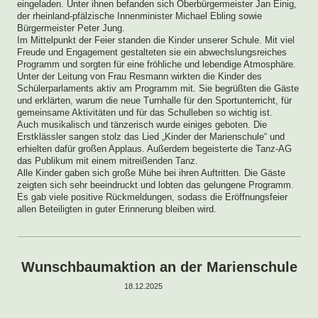
eingeladen. Unter ihnen befanden sich Oberbürgermeister Jan Einig,
der rheinland-pfälzische Innenminister Michael Ebling sowie
Bürgermeister Peter Jung.
Im Mittelpunkt der Feier standen die Kinder unserer Schule. Mit viel
Freude und Engagement gestalteten sie ein abwechslungsreiches
Programm und sorgten für eine fröhliche und lebendige Atmosphäre.
Unter der Leitung von Frau Resmann wirkten die Kinder des
Schülerparlaments aktiv am Programm mit. Sie begrüßten die Gäste
und erklärten, warum die neue Turnhalle für den Sportunterricht, für
gemeinsame Aktivitäten und für das Schulleben so wichtig ist.
Auch musikalisch und tänzerisch wurde einiges geboten. Die
Erstklässler sangen stolz das Lied „Kinder der Marienschule“ und
erhielten dafür großen Applaus. Außerdem begeisterte die Tanz-AG
das Publikum mit einem mitreißenden Tanz.
Alle Kinder gaben sich große Mühe bei ihren Auftritten. Die Gäste
zeigten sich sehr beeindruckt und lobten das gelungene Programm.
Es gab viele positive Rückmeldungen, sodass die Eröffnungsfeier
allen Beteiligten in guter Erinnerung bleiben wird.
Wunschbaumaktion an der Marienschule
18.12.2025